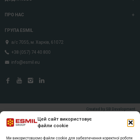
ПРО НАС
ГРУПА ESMIL
а/с 7055, м. Харків, 61072
+38 (057) 74 40 800
info@esmil.eu
Created by
SB Development
Цей сайт використовує
файли cookie
Ми використовуємо файли cookie для забезпечення коректної роботи