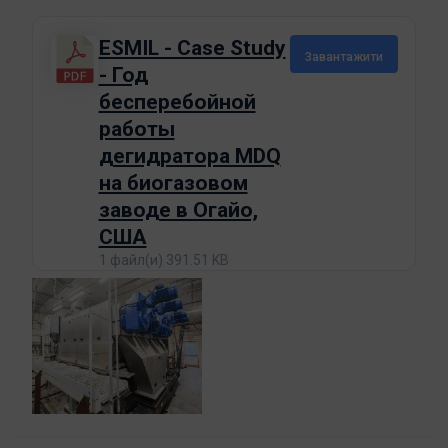
ESMIL - Case Study
Завантажити
- Год
бесперебойной
работы
дегидратора MDQ
на биогазовом
заводе в Огайо,
США
1 файл(и)
391.51 KB