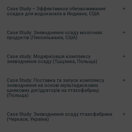
Case Study – Эффективное обезвоживание
осадка для водоканала в Индиане, США
Case Study: Зневоднення осаду молочних
продуктів (Пенсильванія, США)
Case study: Модернізація комплексу
зневоднення осаду (Тшцянка, Польща)
Case Study: Поставка та запуск комплексу
зневоднення на основі мультидискових
шнекових дегідраторів на птахофабриці
(Польща)
Case Study: Зневоднення осаду птахофабрики
(Черкаси, Україна)