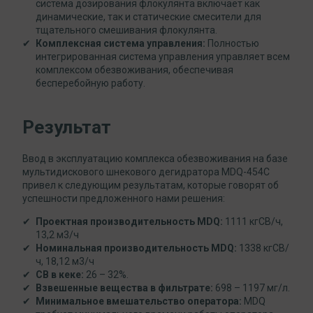
система дозирования флокулянта включает как
динамические, так и статические смесители для
тщательного смешивания флокулянта.
Комплексная система управления:
Полностью
интегрированная система управления управляет всем
комплексом обезвоживания, обеспечивая
бесперебойную работу.
Результат
Ввод в эксплуатацию комплекса обезвоживания на базе
мультидискового шнекового дегидратора MDQ-454С
привел к следующим результатам, которые говорят об
успешности предложенного нами решения:
Проектная производительность MDQ:
1111 кгСВ/ч,
13,2 м3/ч
Номинальная производительность MDQ:
1338 кгСВ/
ч, 18,12 м3/ч
СВ в кеке:
26 – 32%.
Взвешенные вещества в фильтрате:
698 – 1197 мг/л.
Минимальное вмешательство оператора:
MDQ