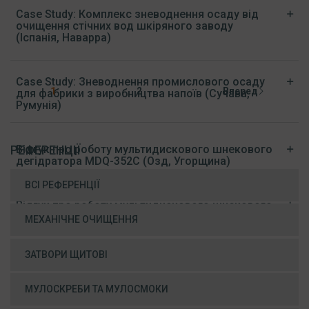
Case Study: Комплекс зневоднення осаду від
очищення стічних вод шкіряного заводу
(Іспанія, Наварра)
Case Study: Зневоднення промислового осаду
1
2
Вперед
для фабрики з виробництва напоїв (Сучава,
Румунія)
Відгук про роботу мультидискового шнекового
РЕФЕРЕНЦІЇ
дегідратора MDQ-352C (Озд, Угорщина)
ВСІ РЕФЕРЕНЦІЇ
Відгук про роботу мультидискового шнекового
дегідратора MDQ (Сечень, Угорщина)
МЕХАНІЧНЕ ОЧИЩЕННЯ
ЗАТВОРИ ЩИТОВІ
МУЛОСКРЕБИ ТА МУЛОСМОКИ