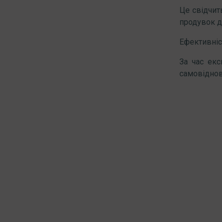
Це свідчит
продувок д
Ефективніс
За час екс
самовідновл