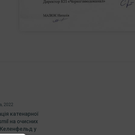
а, 2022
ція катенарної
smil на очисних
 Келенфельд у