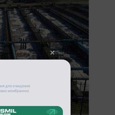
ання для очищення
едових мембранних