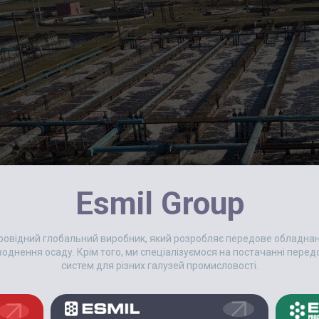
Esmil Group
 провідний глобальний виробник, який розробляє передове обладн
еводнення осаду. Крім того, ми спеціалізуємося на постачанні пер
систем для різних галузей промисловості.