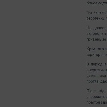
бойових дій
“На каналі
аеротенку 
Це дозволи
задовольнял
гривень за 
Крім того 
території н
В період з
енергетичн
суміш, яка
протязі дво
Після від
спорожнюв
повітря зді