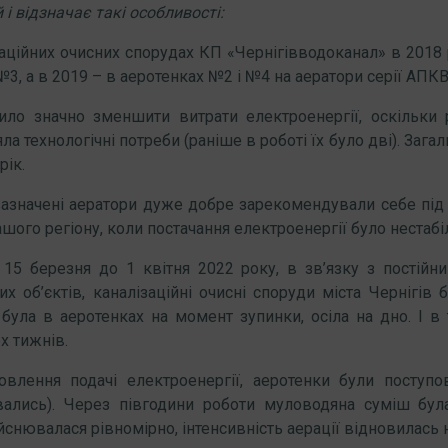
 і відзначає такі особливості:
заційних очисних спорудах КП «Чернігівводоканал» в 2018 
№3, а в 2019 – в аеротенках №2 і №4 на аератори серії АП
ло значно зменшити витрати електроенергії, оскільки р
а технологічні потреби (раніше в роботі їх було дві). Заг
рік.
зазначені аератори дуже добре зарекомендували себе під 
ашого регіону, коли постачання електроенергії було нестаб
 15 березня до 1 квітня 2022 року, в зв’язку з постій
их об’єктів, каналізаційні очисні споруди міста Чернігів
 була в аеротенках на момент зупинки, осіла на дно. І 
х тижнів.
новлення подачі електроенергії, аеротенки були посту
ались). Через півгодини роботи муловодяна суміш була
йснювалася рівномірно, інтенсивність аерації відновилась 