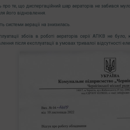
ь про те, що диспергаційний шар аераторів не забився мул
ля його відновлення.
ть системи аерації на знизилась.
плуатації збоїв в роботі аераторів серії АПКВ не було,
ення після експлуатації в умовах тривалої відсутності еле