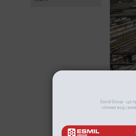
Esmil Group - це
стічних вод і зн