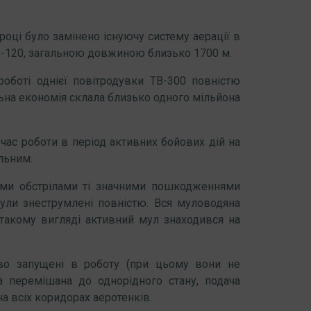
році було замінено існуючу систему аерації в
КВ-120, загальною довжиною близько 1700 м.
оботі однієї повітродувки ТВ-300 повністю
альна економія склала близько одного мільйона
час роботи в період активних бойових дій на
ільним.
ними обстрілами ті значними пошкодженнями
 були знеструмлені повністю. Вся муловодяна
в такому вигляді активний мул знаходився на
пово запущені в роботу (при цьому вони не
 перемішана до однорідного стану, подача
на всіх коридорах аеротенків.