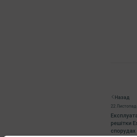
Назад
22 Листопад
Експлуата
решітки E
спорудах