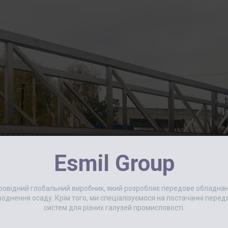
Esmil Group
 провідний глобальний виробник, який розробляє передове обладн
еводнення осаду. Крім того, ми спеціалізуємося на постачанні пер
систем для різних галузей промисловості.