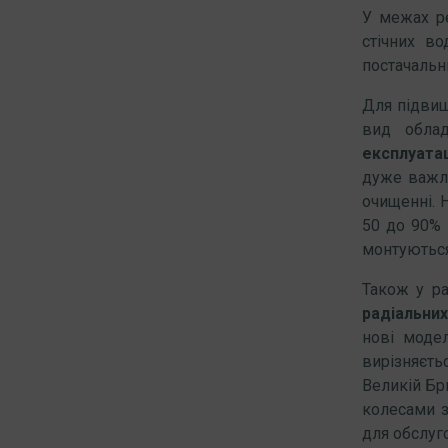
У межах ре
стічних в
постачальн
Для підвищ
вид облад
експлуата
дуже важли
очищенні. 
50 до 90% 
монтуються
Також у ра
радіальних
нові модел
вирізняєть
Великій Бри
колесами з
для обслуг