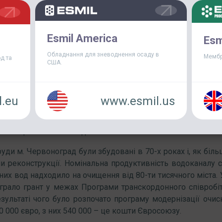
Esmil America
Esm
Обладнання для зневоднення осаду в
Мембр
д та
США.
і 2020 року було завершено монтаж та пусконалагоджув
.eu
www.esmil.us
. Червоноград Львівської області. Промислова група ESM
: двох радіальних мулоскребів ІРПО-20, двох мулососів ІР
о очищення стічних вод.
уди м. Червоноград були збудовані в 70-х роках і, як біль
и реконструкції. Номінальна продуктивність водоканалу 
чних вод надходило на очищення від 80-ти тисячного міста.
рало грант у межах Програми транскордонного співробіт
езультаті чого було розпочато програму модернізації очис
0 000 євро, з них 540 000 – це кошти Євросоюзу.