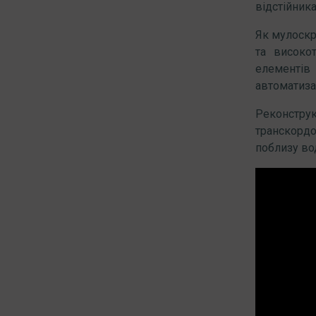
відстійник
Як мулоскр
та високо
елементів
автоматиза
Реконстру
транскордо
поблизу во