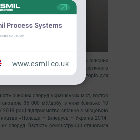
il Process Systems
анні системи.
альні роботи обладнання ESMIL на очисних
www.esmil.co.uk
IL виступила постачальником технологічного
ВО-20 та комплекту трубчастих аераторів для
шість очисних споруд українських міст, гостро
становила 35 000 м3/добу, з яких близько 10
 У 2018 році підприємство спільно з місцевою
ництва «Польща – Білорусь – Україна 2014-
них споруд. Вартість реконструкції становила