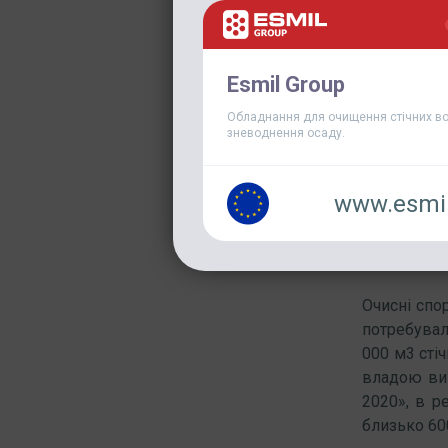
Esmil Group
Обладнання для очищення стічних во
зневоднення осаду.
Наприкінц
www.esmil
спорудах м
обладнання
біологічног
Очисні спор
потребувал
000 м3 сті
владою виг
2020», в р
близько 60