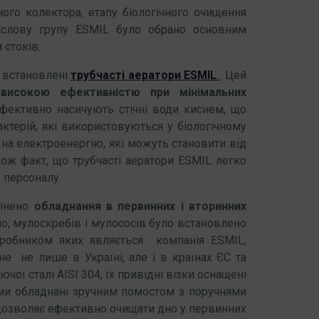
ого колектора, етапу біологічного очищення
ислову групу ESMIL було обрано основним
 стоків.
и встановлені
трубчасті аератори ESMIL
.
Цей
м
високою ефективністю при мінімальних
фективно насичують стічні води киснем, що
ктерій, які використовуються у біологічному
 на електроенергію, які можуть становити від
ож факт, що трубчасті аератори ESMIL легко
 персоналу.
мінено
обладнання в первинних і вторинних
ично, мулоскребів і мулососів було встановлено
виробником яких являється компанія ESMIL,
не не лише в Україні, але і в країнах ЄС та
ої сталі AISI 304, їх привідні візки оснащені
зми обладнані зручним помостом з поручнями
 дозволяє ефективно очищати дно у первинних