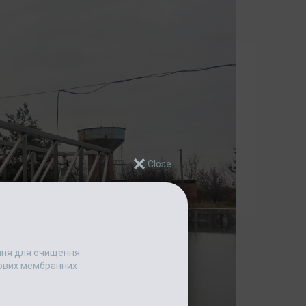
ання для очищення
едових мембранних