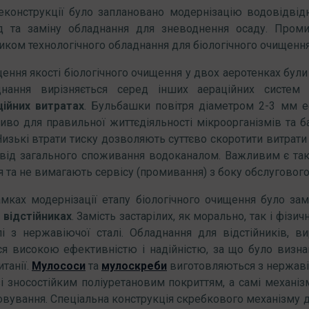
конструкції було заплановано модернізацію водовідвідн
од та заміну обладнання для зневоднення осаду. Пром
иком технологічного обладнання для біологічного очищення
ення якості біологічного очищення у двох аеротенках бул
нання вирізняється серед інших аераційних систе
ційних витратах
. Бульбашки повітря діаметром 2-3 мм е
во для правильної життєдіяльності мікроорганізмів та ба
Низькі втрати тиску дозволяють суттєво скоротити витрати
від загального споживання водоканалом. Важливим є так
 та не вимагають сервісу (промивання) з боку обслугового
мках модернізації етапу біологічного очищення було за
 відстійниках
. Замість застарілих, як морально, так і фіз
і з нержавіючої сталі. Обладнання для відстійників, 
ся високою ефективністю і надійністю, за що було визна
танії.
Мулососи
та
мулоскреби
виготовляються з нержавіюч
і зносостійким поліуретановим покриттям, а самі механі
овування. Спеціальна конструкція скребкового механізму