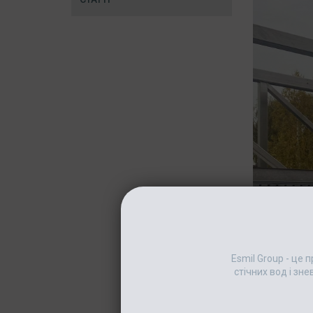
Esmil Group - це
стічних вод і зн