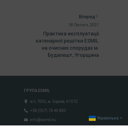
Вперед
18 Лютого, 2021
Практика експлуатації
катенарної решітки ESMIL
на очисних спорудах м.
Будапешт, Угорщина
ГРУПА ESMIL
а/с 7055, м. Харків, 61072
+38 (057) 74 40 800
Українська
▼
info@esmil.eu