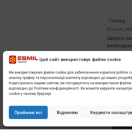
Назад
25 Січня, 20
Запуск с
зневоднен
Фінікс, А
Цей сайт використовує файли cookie
Ми використовуємо файли cookie для забезпечення коректної роботи са
аналізу трафіку та персоналізації контенту відповідно до ваших уподоба
Користуючись нашим сайтом, ви погоджуєтесь на використання файлів 
відповідно до Політики конфіденційності. Ви можете керувати налашт
Група Esmil
ДОДАТ
cookie у своєму браузері.
Privacy 
2026, Всі права захищені.
Сервіс використовує файли cookie.
Приймаю всі
Відхиляю
Керувати налашту
Cookies 
Використання цього веб-сайту означає
згоду на їх створення та використання.
Sitema