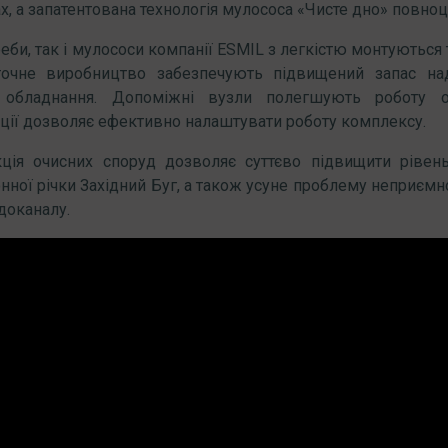
ах, а запатентована технологія мулососа «Чисте дно» повноц
еби, так і мулососи компанії ESMIL з легкістю монтуються 
точне виробництво забезпечують підвищений запас над
 обладнання. Допоміжні вузли полегшують роботу о
ції дозволяє ефективно налаштувати роботу комплексу.
кція очисних споруд дозволяє суттєво підвищити рівен
нної річки Західний Буг, а також усуне проблему неприємн
доканалу.