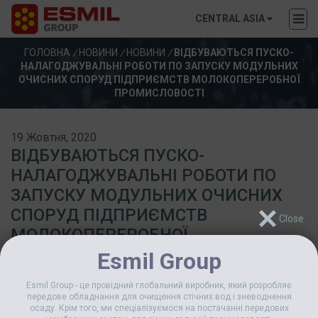
CENTRAL ASIA
ГОЛОВНА
/
НОВИНИ
/
НОВИНИ
/
ВІДБУВАЮТЬСЯ ПУСКО-
НАЛАГОДЖУВАЛЬНІ РОБОТИ ПО ЗАПУСКУ МОДУЛЬНИХ
ОЧИСНИХ СПОРУД ПІДПРИЄМСТВ МОЛОКОПЕРЕРОБНОЇ
ПРОМИСЛОВОСТІ
19 Жовтня, 2020
ВІДБУВАЮТЬСЯ ПУСКО-
НАЛАГОДЖУВАЛЬНІ РОБОТИ ПО
ЗАПУСКУ МОДУЛЬНИХ ОЧИСНИХ
СПОРУД ПІДПРИЄМСТВ
МОЛОКОПЕРЕРОБНОЇ
ПРОМИСЛОВОСТІ
Esmil Group
Esmil Group - це провідний глобальний виробник, який розробляє
передове обладнання для очищення стічних вод і зневоднення
осаду. Крім того, ми спеціалізуємося на постачанні передових