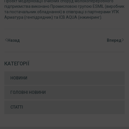
Проєкт модернізації очисних споруд молокопереробного
підприємства виконано Промисловою групою ESMIL (виробник
та постачальник обладнання) в співпраці з партнерами УПК
Арматура (генпідрядник) та ICB AQUA (інжиніринг).
Назад
Вперед
КАТЕГОРІЇ
НОВИНИ
ГОЛОВНІ НОВИНИ
СТАТТІ