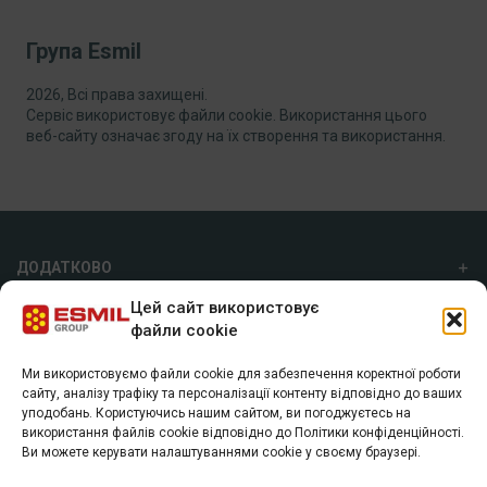
Група Esmil
2026, Всі права захищені.
Сервіс використовує файли cookie. Використання цього
веб-сайту означає згоду на їх створення та використання.
ДОДАТКОВО
Цей сайт використовує
ПРО НАС
файли cookie
Ми використовуємо файли cookie для забезпечення коректної роботи
ГРУПА ESMIL
сайту, аналізу трафіку та персоналізації контенту відповідно до ваших
уподобань. Користуючись нашим сайтом, ви погоджуєтесь на
а/с 7055, м. Харків, 61072
використання файлів cookie відповідно до Політики конфіденційності.
+38 (057) 74 40 800
Ви можете керувати налаштуваннями cookie у своєму браузері.
info@esmil.eu