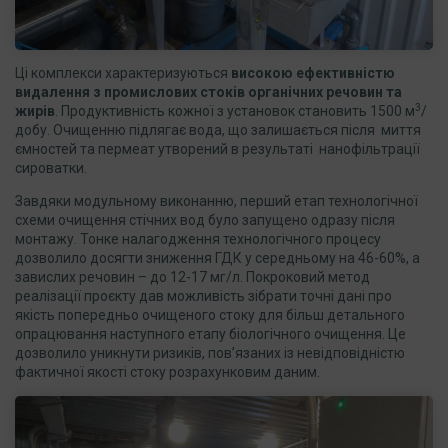
Ці комплекси характеризуються
високою ефективністю
видалення з промислових стоків органічних речовин та
3
жирів
. Продуктивність кожної з установок становить 1500 м
/
добу. Очищенню підлягає вода, що залишається після миття
ємностей та пермеат утворений в результаті нанофільтрації
сироватки.
Завдяки модульному виконанню, перший етап технологічної
схеми очищення стічних вод було запущено одразу після
монтажу. Тонке налагодження технологічного процесу
дозволило досягти зниження ГДК у середньому на 46-60%, а
завислих речовин – до 12-17 мг/л. Покроковий метод
реалізації проєкту дав можливість зібрати точні дані про
якість попередньо очищеного стоку для більш детального
опрацювання наступного етапу біологічного очищення. Це
дозволило уникнути ризиків, пов’язаних із невідповідністю
фактичної якості стоку розрахунковим даним.