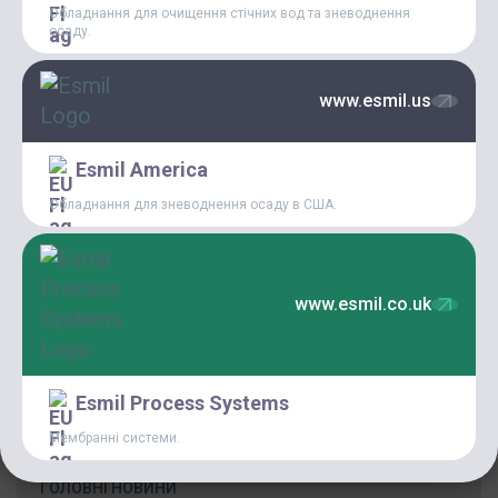
ЗНЕВОДНЕННЯ ОСАДУ В
Обладнання для очищення стічних вод та зневоднення
М. ФІНІКС, АРІЗОНА, США
осаду.
www.esmil.us
Esmil America
27 Квітня, 2020
Обладнання для зневоднення осаду в США.
НОВІ РІШЕННЯ ДЛЯ
ОЧИЩЕННЯ
«СКЛАДНИХ» СТОКІВ
www.esmil.co.uk
КАТЕГОРІЇ
Esmil Process Systems
НОВИНИ
Мембранні системи.
ГОЛОВНІ НОВИНИ