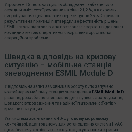
Упродовж 16 тестових циклів обладнання забезпечило
середній вміст сухої речовини на рівні
21,2 %
, а в окремих
випробуваннях цей показник перевищував
25 %
. Отримані
результати на практиці підтвердили ефективність рішень
ESMIL і стали підставою для повторного звернення до нашої
команди з метою оперативного вирішення зростаючої
операційної проблеми.
Швидка відповідь на кризову
ситуацію – мобільна станція
зневоднення ESMIL Module D
У відповідь на запит замовника в роботу було залучено
контейнерну мобільну станцію зневоднення
ESMIL
Module
D
–
рішення, розроблене спеціально для гнучкого застосування,
швидкого впровадження та надійної підтримки об’єктів у
кризових ситуаціях.
Уся система змонтована в
40-футовому морському
контейнері
, адаптованому для встановлення системи HVAC,
що забезпечує стабільну експлуатацію установки в різних