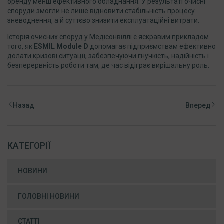
оренду менш ефективного обладнання. У результаті очисні
споруди змогли не лише відновити стабільність процесу
зневоднення, а й суттєво знизити експлуатаційні витрати.
Історія очисних споруд у Медісонвіллі є яскравим прикладом
того, як
ESMIL
Module
D
допомагає підприємствам ефективно
долати кризові ситуації, забезпечуючи гнучкість, надійність і
безперервність роботи там, де час відіграє вирішальну роль.
Назад
Вперед
КАТЕГОРІЇ
НОВИНИ
ГОЛОВНІ НОВИНИ
СТАТТІ