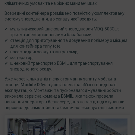
кліматичних умовах та на різних майданчиках.
Всередині контейнера розміщено повністю укомплектовану
систему зневоднення, до складу якої входять:
мультидисковий шнековий зневоднювач MDQ-503CL з
трьома зневоднювальними барабанами,
станція для приготування та дозування полімеру з місцем
для контейнера типу tote,
насос подачі осаду та витратомір,
мацератор,
шнековий транспортер ESMIL для транспортування
зневодненого осаду.
Уже через кілька днів після отримання запиту мобільна
станція
Module
D
була доставлена на об’єкт і введена в
експлуатацію. Монтажні та пусконалагоджувальні роботи
виконала сервісна команда
ESMIL
, яка також провела
навчання операторів безпосередньо на місці, підготувавши
персонал до самостійної та безпечної експлуатації системи.