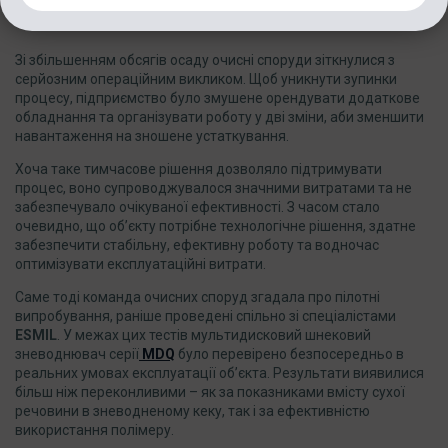
поштовхом до змін
Зі збільшенням обсягів осаду очисні споруди зіткнулися з
серйозним операційним викликом. Щоб уникнути зупинки
процесу, підприємство було змушене орендувати додаткове
обладнання та організувати роботу у дві зміни, аби зменшити
навантаження на зношене устаткування.
Хоча таке тимчасове рішення дозволяло підтримувати
процес, воно супроводжувалося значними витратами та не
забезпечувало очікуваної ефективності. З часом стало
очевидно, що об’єкту потрібне технологічне рішення, здатне
забезпечити стабільну, ефективну роботу та водночас
оптимізувати експлуатаційні витрати.
Саме тоді команда очисних споруд згадала про пілотні
випробування, раніше проведені спільно зі спеціалістами
ESMIL
. У межах цих тестів мультидисковий шнековий
зневоднювач серії
MDQ
було перевірено безпосередньо в
реальних умовах експлуатації об’єкта. Результати виявилися
більш ніж переконливими – як за показниками вмісту сухої
речовини в зневодненому кеку, так і за ефективністю
використання полімеру.