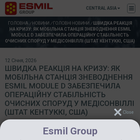
CENTRAL ASIA
ГОЛОВНА
/
НОВИНИ
/
ГОЛОВНІ НОВИНИ
/
ШВИДКА РЕАКЦІЯ
НА КРИЗУ: ЯК МОБІЛЬНА СТАНЦІЯ ЗНЕВОДНЕННЯ ESMIL
MODULE D ЗАБЕЗПЕЧИЛА ОПЕРАЦІЙНУ СТАБІЛЬНІСТЬ
ОЧИСНИХ СПОРУД У МЕДІСОНВІЛЛІ (ШТАТ КЕНТУККІ, США)
12 Січня, 2026
ШВИДКА РЕАКЦІЯ НА КРИЗУ: ЯК
МОБІЛЬНА СТАНЦІЯ ЗНЕВОДНЕННЯ
ESMIL MODULE D ЗАБЕЗПЕЧИЛА
ОПЕРАЦІЙНУ СТАБІЛЬНІСТЬ
ОЧИСНИХ СПОРУД У МЕДІСОНВІЛЛІ
(ШТАТ КЕНТУККІ, США)
Esmil Group