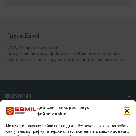
Група Esmil
2026, Всі права захищені.
Сервіс використовує файли cookie. Використання цього
веб-сайту означає згоду на їх створення та використання.
ДОДАТКОВО
Цей сайт використовує
ПРО НАС
файли cookie
Ми використовуємо файли cookie для забезпечення коректної роботи
ГРУПА ESMIL
сайту, аналізу трафіку та персоналізації контенту відповідно до ваших