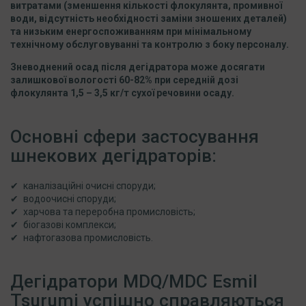
витратами (зменшення кількості флокулянта, промивної
води, відсутність необхідності заміни зношених деталей)
та низьким енергоспоживанням при мінімальному
технічному обслуговуванні та контролю з боку персоналу.
Зневоднений осад після дегідратора може досягати
залишкової вологості 60-82% при середній дозі
флокулянта 1,5 – 3,5 кг/т сухої речовини осаду.
Основні сфери застосування
шнекових дегідраторів:
каналізаційні очисні споруди;
водоочисні споруди;
харчова та переробна промисловість;
біогазові комплекси;
нафтогазова промисловість.
Дегідратори MDQ/MDC Esmil
Tsurumi успішно справляються