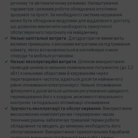
ручному та автоматичному режимах. Налаштування
параметрів і режимів роботи обладнання інтуїтивно
зрозумілі та прості. За необхідності система керування
може бути обладнана модулями для віддаленого доступу,
що дозволяє виключити необхідність присутності
обслуговуючого персоналу на майданчику.
Низькі капітальні витрати.
Дегідратори не вимагають
великих приміщень з високими витратами на підтримання
клімату, легко встановлюються в контейнерні очисні
споруди та мобільні установки.
Низькі експлуатаційні витрати.
Шляхом використання
приводів шнеків із низькою номінальною потужністю (до 2,2
кВт) з низькими оборотами й керуванням через
перетворювачі частоти, вдається досягти найнижчого
рівня споживання електроенергії. Низьке споживання
флокулянта досягається шляхом регулювання швидкості
перемішування його з осадом, можливості візуального
контролю та подальшої оптимізації споживання.
Зручність експлуатації та обслуговування.
Використання
високоякісних комплектуючих і перевірених часом
технічних рішень забезпечує тривалий термін роботи
обладнання та зводить до мінімуму необхідність його
обслуговування. Використання горизонтальних барабанів
полегшує виконання профілактичних робіт і заміну