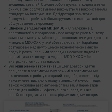
зношених деталей. Основні робочі вузли легкодоступні на
ринку, а їхнє обслуговування виконується з використанням
стандартних інструментів. Дегідратори практично
безшумні, що робить їх більш зручними в експлуатації для
обслуговуючого персоналу.
Шнекові дегідратори MDQ/MDQ – C
. Залежно від
властивостей зневоднювального осаду та умов монтажу
замовники можуть вибрати два основних типи дегідраторів
– модель MDQ-XXX, у якій збезводнювальні барабани
розташовані над внутрішньою технологічною ємністю
осаду із розташованими всередині насосами подачі та
перемішування осаду, та модель MDQ-XXX C – без
внутрішньої ємності та насосів.
Високий рівень автоматизації.
Дегідратори здатні
працювати в автоматичному режимі, з автоматичним
включенням в роботу в заданий час доби, залежно від
накопичення вихідного осаду в зовнішній ємності тощо.
Також можлива автоматична оптимізація параметрів
роботи для найбільш ефективного зневоднення з
постійною продуктивністю за рідким вихідним осадом.