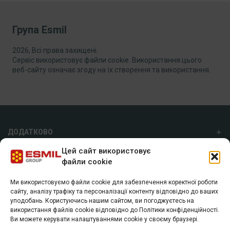
Група Esmil
2026, Всі права захищені.
Сервіс використовує файли cookie. Використання цього
веб-сайту означає згоду на їх створення та використання.
ДОДАТКОВО
Цей сайт використовує
ПРО НАС
файли cookie
Ми використовуємо файли cookie для забезпечення коректної роботи
ГРУПА ESMIL
сайту, аналізу трафіку та персоналізації контенту відповідно до ваших
уподобань. Користуючись нашим сайтом, ви погоджуєтесь на
а/с 7055, м. Харків, 61072
використання файлів cookie відповідно до Політики конфіденційності.
+38 (057) 74 40 800
Ви можете керувати налаштуваннями cookie у своєму браузері.