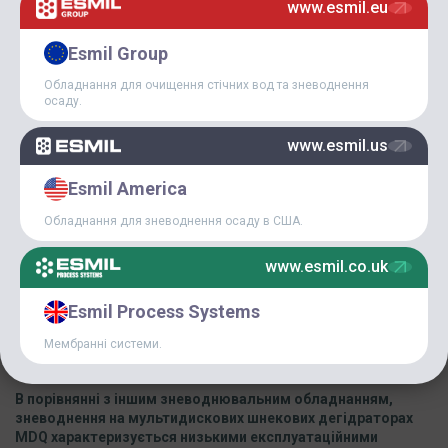
www.esmil.eu
Опис
Esmil Group
Характеристики
Обладнання для очищення стічних вод та зневоднення
осаду.
FAQ
Матеріали PDF
www.esmil.us
Esmil America
Мультидисковий шнековий дегідратор MDQ Esmil Tsurumi
забезпечує максимально ефективне зневоднення осадів
Обладнання для зневоднення осаду в США.
міських очисних споруд та широкого діапазону осадів
промислових стічних вод, включаючи «складні» для
www.esmil.co.uk
зневоднення осади, що містять жири, масла, волокнисті та
абразивні включення.
Esmil Process Systems
Дегідратори MDQ ідеально підходять для підприємств, які
Мембранні системи.
зацікавлені в мінімальній кількості обслуговуючого персоналу
та приділяють увагу скороченню операційних витрат.
В порівнянні з іншим зневоднювальним обладнанням,
зневоднення на мультидискових шнекових дегідраторах
MDQ характеризується низькими експлуатаційними