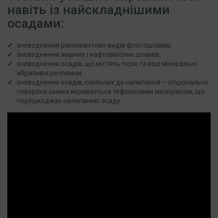
навіть із найскладнішими
осадами:
зневоднення різноманітних видів флотошламів;
зневоднення жирних і нафтовмісних шламів;
зневоднення осадів, що містять пісок та інші мінеральні
абразивні речовини;
зневоднення осадів, схильних до налипання – опціонально
поверхня шнека вкривається тефлоновим матеріалом, що
перешкоджає налипанню осаду.