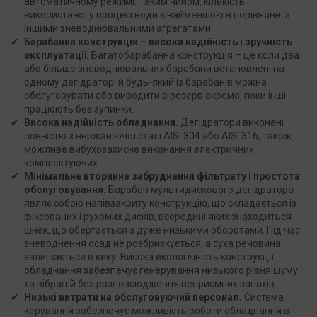
автоматичному режимі. Таким чином, кількість
використаної у процесі води є найменшою в порівнянні з
іншими зневоднювальними агрегатами.
Барабанна конструкція – висока надійність і зручність
експлуатації.
Багатобарабанна конструкція – це коли два
або більше зневоднювальних барабани встановлені на
одному дегідраторі й будь-який із барабанів можна
обслуговувати або виводити в резерв окремо, поки інші
працюють без зупинки.
Висока надійність обладнання.
Дегідратори виконані
повністю з нержавіючої сталі AISI 304 або AISI 316; також
можливе вибухозахисне виконання електричних
комплектуючих.
Мінімальне вторинне забруднення фільтрату і простота
обслуговування.
Барабан мультидискового дегідратора
являє собою напівзакриту конструкцію, що складається із
фіксованих і рухомих дисків, всередині яких знаходиться
шнек, що обертається з дуже низькими оборотами. Під час
зневоднення осад не розбризкується, а суха речовина
залишається в кеку. Висока екологічність конструкції
обладнання забезпечує генерування низького рівня шуму
та вібрацій без розповсюдження неприємних запахів.
Низькі витрати на обслуговуючий персонал.
Система
керування забезпечує можливість роботи обладнання в