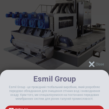
Esmil Group
Esmil Group - це провідний глобальний виробник, який розробляє
передове обладнання для очищення стічних вод і зневоднення
осаду. Крім того, ми спеціалізуємося на постачанні передових
мембранних систем для різних галузей промисловості.