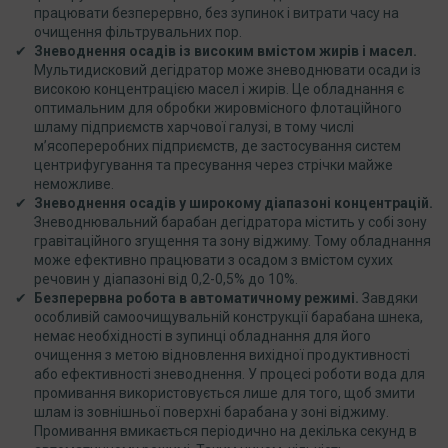
працювати безперервно, без зупинок і витрати часу на
очищення фільтрувальних пор.
Зневоднення осадів із високим вмістом жирів і масел.
Мультидисковий дегідратор може зневоднювати осади із
високою концентрацією масел і жирів. Це обладнання є
оптимальним для обробки жировмісного флотаційного
шламу підприємств харчової галузі, в тому числі
м’ясопереробних підприємств, де застосування систем
центрифугування та пресування через стрічки майже
неможливе.
Зневоднення осадів у широкому діапазоні концентрацій.
Зневоднювальний барабан дегідратора містить у собі зону
гравітаційного згущення та зону віджимy. Тому обладнання
може ефективно працювати з осадом з вмістом сухих
речовин у діапазоні від 0,2-0,5% до 10%.
Безперервна робота в автоматичному режимі.
Завдяки
особливій самоочищувальній конструкції барабана шнека,
немає необхідності в зупинці обладнання для його
очищення з метою відновлення вихідної продуктивності
або ефективності зневоднення. У процесі роботи вода для
промивання використовується лише для того, щоб змити
шлам із зовнішньої поверхні барабана у зоні віджиму.
Промивання вмикається періодично на декілька секунд в