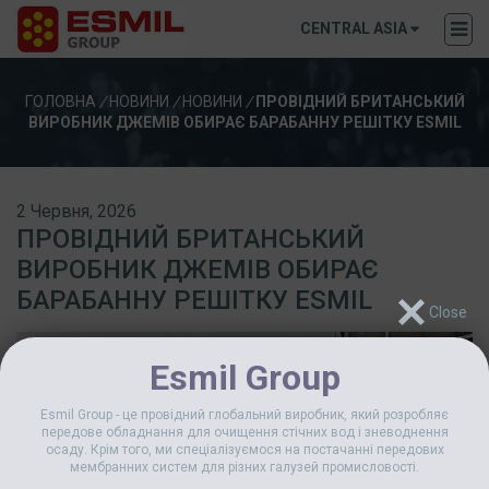
CENTRAL ASIA
ГОЛОВНА
/
НОВИНИ
/
НОВИНИ
/
ПРОВІДНИЙ БРИТАНСЬКИЙ
ВИРОБНИК ДЖЕМІВ ОБИРАЄ БАРАБАННУ РЕШІТКУ ESMIL
2 Червня, 2026
ПРОВІДНИЙ БРИТАНСЬКИЙ
ВИРОБНИК ДЖЕМІВ ОБИРАЄ
БАРАБАННУ РЕШІТКУ ESMIL
Esmil Group
Esmil Group - це провідний глобальний виробник, який розробляє
передове обладнання для очищення стічних вод і зневоднення
осаду. Крім того, ми спеціалізуємося на постачанні передових
мембранних систем для різних галузей промисловості.