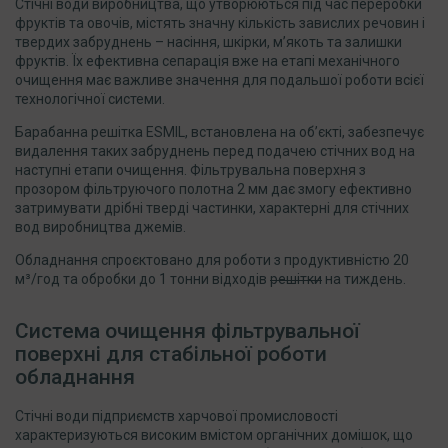
Стічні води виробництва, що утворюються під час переробки
фруктів та овочів, містять значну кількість завислих речовин і
твердих забруднень – насіння, шкірки, м’якоть та залишки
фруктів. Їх ефективна сепарація вже на етапі механічного
очищення має важливе значення для подальшої роботи всієї
технологічної системи.
Барабанна решітка ESMIL, встановлена на об’єкті, забезпечує
видалення таких забруднень перед подачею стічних вод на
наступні етапи очищення. Фільтрувальна поверхня з
прозором фільтруючого полотна 2 мм дає змогу ефективно
затримувати дрібні тверді частинки, характерні для стічних
вод виробництва джемів.
Обладнання спроєктовано для роботи з продуктивністю 20
м³/год та обробки до 1 тонни відходів
решітки
на тиждень.
Система очищення фільтрувальної
поверхні для стабільної роботи
обладнання
Стічні води підприємств харчової промисловості
характеризуються високим вмістом органічних домішок, що