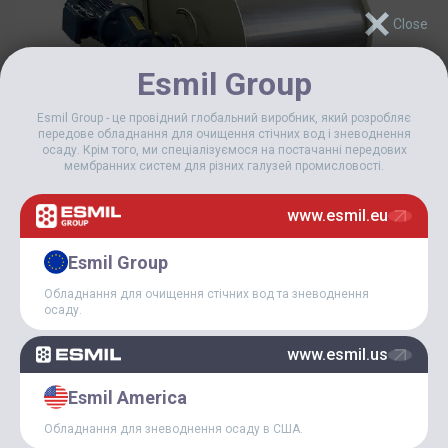
Esmil Group
Esmil Group - це провідний глобальний виробник, який розробляє
передове обладнання для очищення стічних вод і зневоднення
осаду. Крім того, ми спеціалізуємося на постачанні передових
мембранних систем для різних галузей промисловості.
www.esmil.eu
Esmil Group
Обладнання для очищення стічних вод та зневоднення
осаду.
www.esmil.us
Esmil America
Обладнання для зневоднення осаду в США.