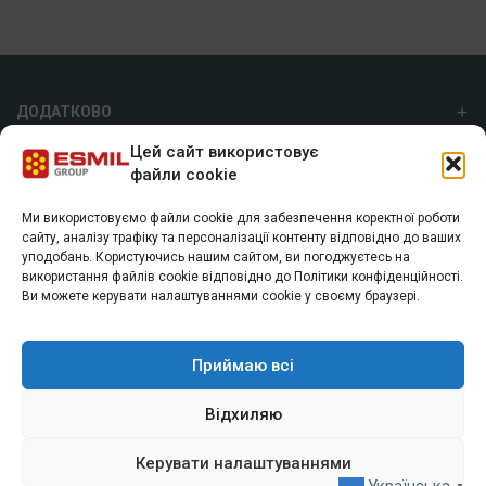
ДОДАТКОВО
Цей сайт використовує
ПРО НАС
файли cookie
Ми використовуємо файли cookie для забезпечення коректної роботи
ГРУПА ESMIL
сайту, аналізу трафіку та персоналізації контенту відповідно до ваших
уподобань. Користуючись нашим сайтом, ви погоджуєтесь на
а/с 7055, м. Харків, 61072
використання файлів cookie відповідно до Політики конфіденційності.
+38 (057) 74 40 800
Ви можете керувати налаштуваннями cookie у своєму браузері.
info@esmil.eu
Приймаю всі
Відхиляю
Керувати налаштуваннями