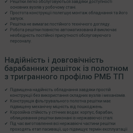
Решітки легко обслуговуються завдяки доступності
основних вузлів у робочому стані.
Простота конструкції полегшує монтаж обладнання та його
запуск.
Решітка не вимагає постійного технічного догляду.
Робота решітки повністю автоматизована й виключає
необхідність постійної присутності обслуговуючого
персоналу.
Надійність і довговічність
барабанних решіток із полотном
з тригранного профілю РМБ ТП
Підвищена надійність обладнання завдяки простій
конструкції без використання складних вузлів і механізмів.
Конструкція фільтрувального полотна решітки має
підвищену механічну міцність від пошкоджень.
Корозійна стійкість у стічних водах: корпус, барабан,
облицювання решітки виконані із нержавіючої сталі.
Під час виготовлення всі нержавіючі частини решітки
проходять етап пасивації, що підвищує термін експлуатації