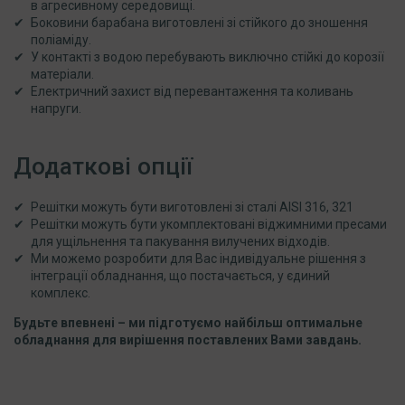
в агресивному середовищі.
Боковини барабана виготовлені зі стійкого до зношення
поліаміду.
У контакті з водою перебувають виключно стійкі до корозії
матеріали.
Електричний захист від перевантаження та коливань
напруги.
Додаткові опції
Решітки можуть бути виготовлені зі сталі AISI 316, 321
Решітки можуть бути укомплектовані віджимними пресами
для ущільнення та пакування вилучених відходів.
Ми можемо розробити для Вас індивідуальне рішення з
інтеграції обладнання, що постачається, у єдиний
комплекс.
Будьте впевнені – ми підготуємо найбільш оптимальне
обладнання для вирішення поставлених Вами завдань.