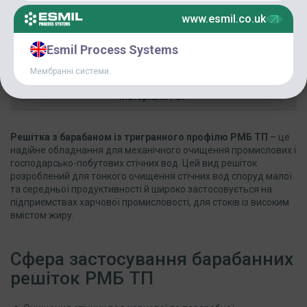
www.esmil.co.uk
Опис
Характеристики
Esmil Process Systems
FAQ
Мембранні системи.
Матеріали PDF
Решітка з барабаном із тригранного профілю РМБ ТП
– це
надійне обладнання для механічного очищення промислових і
господарсько-побутових стічних вод. Цей вид решіток
розроблений для тонкого очищення стічних вод споруд малої
та середньої продуктивності й широко застосовується на
підприємствах харчової промисловості, для стоків із високим
вмістом жиру.
Сфера застосування барабанних
решіток РМБ ТП