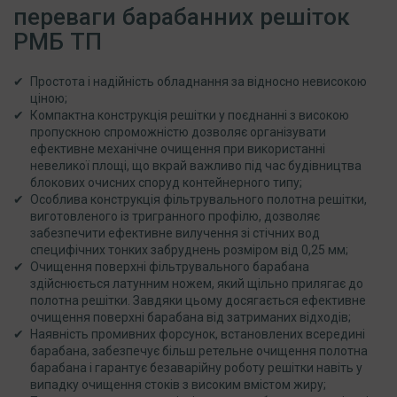
переваги барабанних решіток
РМБ ТП
Простота і надійність обладнання за відносно невисокою
ціною;
Компактна конструкція решітки у поєднанні з високою
пропускною спроможністю дозволяє організувати
ефективне механічне очищення при використанні
невеликої площі, що вкрай важливо під час будівництва
блокових очисних споруд контейнерного типу;
Особлива конструкція фільтрувального полотна решітки,
виготовленого із тригранного профілю, дозволяє
забезпечити ефективне вилучення зі стічних вод
специфічних тонких забруднень розміром від 0,25 мм;
Очищення поверхні фільтрувального барабана
здійснюється латунним ножем, який щільно прилягає до
полотна решітки. Завдяки цьому досягається ефективне
очищення поверхні барабана від затриманих відходів;
Наявність промивних форсунок, встановлених всередині
барабана, забезпечує більш ретельне очищення полотна
барабана і гарантує безаварійну роботу решітки навіть у
випадку очищення стоків з високим вмістом жиру;