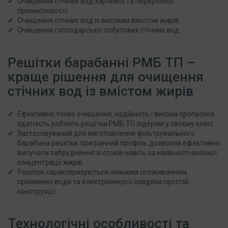
Очищення стічних вод харчової та переробної
промисловості
Очищення стічних вод із високим вмістом жирів
Очищення господарсько-побутових стічних вод
Решітки барабанні РМБ ТП –
краще рішення для очищення
стічних вод із вмістом жирів
Ефективне тонке очищення, надійність і висока пропускна
здатність роблять решітки РМБ ТП лідером у своєму класі.
Застосовуваний для виготовлення фільтрувального
барабана решітки тригранний профіль дозволяє ефективно
вилучати забруднення зі стоків навіть за наявності високої
концентрації жирів.
Решітки характеризуються низьким споживанням
промивної води та електроенергії завдяки простій
конструкції.
Технологічні особливості та