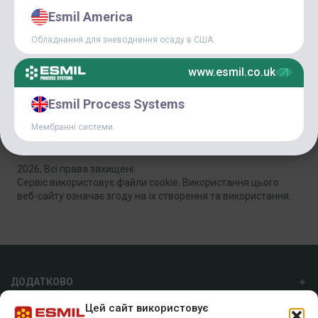
Esmil America
ГОЛОВНІ НОВИНИ
Обладнання для зневоднення осаду в США.
СТАТТІ
www.esmil.co.uk
Esmil Process Systems
Мембранні системи.
Група Esmil
2026, Всі права захищені.
Сервіс використовує файли cookie. Використання цього
веб-сайту означає згоду на їх створення та використання.
ДОДАТКОВО
Цей сайт використовує
ПРО НАС