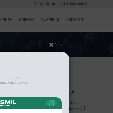
CENTRAL ASIA
АННЯ
НОВИНИ
РЕФЕРЕНЦІЇ
КОНТАКТИ
ання для очищення
СТАЛА ЧЛЕНОМ MAVIZ​
едових мембранних
MIL стала членом Угорської асоціації
ння MaViz. Це дало нам унікальну
освідом, вивчати успішні доробки інших
айновітнішими технологічними розробками[...]