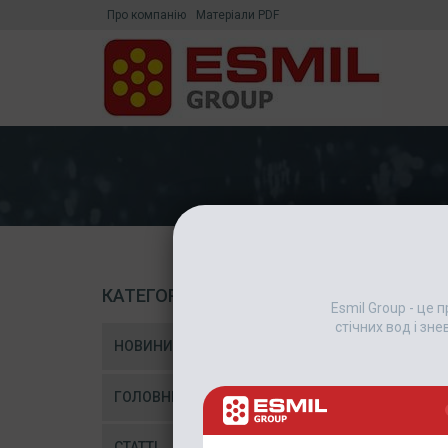
Про компанію
Матеріали PDF
КАТЕГОРІЇ
Esmil Group - це
стічних вод і зн
НОВИНИ
ГОЛОВНІ НОВИНИ
СТАТТІ