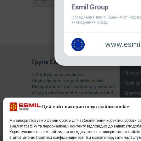
Esmil Group
Обладнання для очищення стічних во
зневоднення осаду.
www.esmil
Група Esmil
ДОДАТ
Privacy 
2026, Всі права захищені.
Сервіс використовує файли cookie.
Cookies 
Використання цього веб-сайту означає
згоду на їх створення та використання.
Sitema
Цей сайт використовує файли cookie
Ми використовуємо файли cookie для забезпечення коректної роботи са
аналізу трафіку та персоналізації контенту відповідно до ваших уподоба
Користуючись нашим сайтом, ви погоджуєтесь на використання файлів 
відповідно до Політики конфіденційності. Ви можете керувати налашт