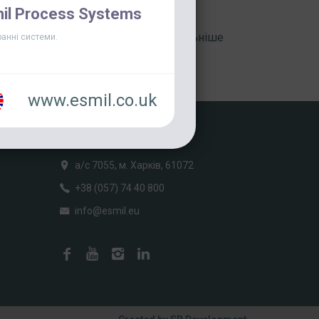
il Process Systems
Детальніше
анні системи.
www.esmil.co.uk
ГРУПА ESMIL
а/с 7055, м. Харків, 61072
+38 (057) 74 40 800
info@esmil.eu