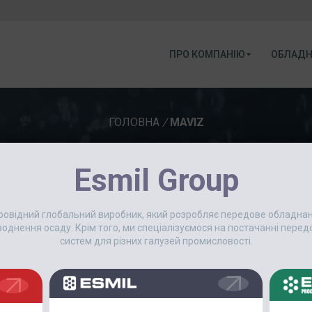
ПРО КОМПАНІЮ
ОБЛАДН
ГОЛОВНА
/
MAVIZ
Esmil Group
7 Лютого, 2018
 провідний глобальний виробник, який розробляє передове обладн
ПРОМИСЛОВА ГРУПА ESMIL 
еводнення осаду. Крім того, ми спеціалізуємося на постачанні пер
систем для різних галузей промисловості.
Нещодавно Промислова група ES
водопостачання та водовідведе
можливість ділитися власним д
компаній та бути обізнаним з н