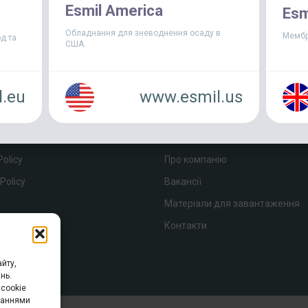
Esmil America
Esm
Обладнання для зневоднення осаду в
Мембр
д та
США.
.eu
www.esmil.us
КОВО
ПРО НАС
Policy
Про компанію
Policy
Вакансії
p
Матеріали для завантаження
Контакти
йту,
нь.
cookie
уваннями