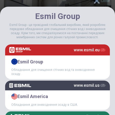
Esmil Group
Esmil Group - це провідний глобальний виробник, який розробляє
передове обладнання для очищення стічних вод і зневоднення
осаду. Крім того, ми спеціалізуємося на постачанні передових
мембранних систем для різних галузей промисловості.
www.esmil.eu
Esmil Group
Обладнання для очищення стічних вод та зневоднення
осаду.
www.esmil.us
Esmil America
Обладнання для зневоднення осаду в США.
Опис