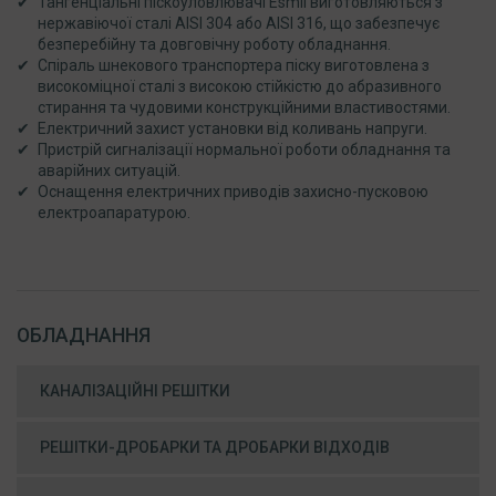
Тангенціальні піскоуловлювачі Esmil виготовляються з
нержавіючої сталі AISI 304 або AISI 316, що забезпечує
безперебійну та довговічну роботу обладнання.
Спіраль шнекового транспортера піску виготовлена з
високоміцної сталі з високою стійкістю до абразивного
стирання та чудовими конструкційними властивостями.
Електричний захист установки від коливань напруги.
Пристрій сигналізації нормальної роботи обладнання та
аварійних ситуацій.
Оснащення електричних приводів захисно-пусковою
електроапаратурою.
ОБЛАДНАННЯ
КАНАЛІЗАЦІЙНІ РЕШІТКИ
РЕШІТКИ-ДРОБАРКИ ТА ДРОБАРКИ ВІДХОДІВ