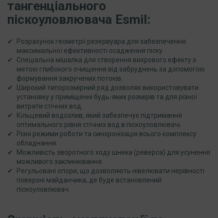
тангенціального
піскоуловлювача Esmil:
Розрахунок геометрії резервуара для забезпечення
максимальної ефективності осадження піску.
Спеціальна мішалка для створення вихрового ефекту з
метою глибокого очищення від забруднень за допомогою
формування закручених потоків.
Широкий типорозмірний ряд дозволяє використовувати
установку у приміщенні будь-яких розмірів та для різної
витрати стічних вод.
Кільцевий водозлив, який забезпечує підтримання
оптимального рівня стічних вод в піскоуловлювачі.
Різні режими роботи та синхронізація всього комплексу
обладнання.
Можливість зворотного ходу шнека (реверса) для усунення
можливого заклинювання.
Регульовані опори, що дозволяють нівелювати нерівності
поверхні майданчика, де буде встановлений
піскоуловлювач.