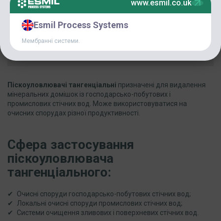
www.esmil.co.uk
Характеристики
Esmil Process Systems
FAQ
Мембранні системи.
Матеріали PDF
Піскоуловлювачі тангенціальні
призначені для видалення
мінеральних домішок із господарсько-побутових і
промислових стічних вод. Може використовуватися на
очисних спорудах різної продуктивності.
Сфера застосування
піскоуловлювача
тангенціального:
Очисні споруди господарсько-побутових стічних вод;
Локальні очисні споруди промислових стічних вод;
Системи очищення зливових і поверхневих стічних вод.