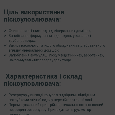
Ціль використання
піскоуловлювача:
Очищення стічних вод від мінеральних домішок;
Запобігання формування відкладень у каналах і
трубопроводах;
Захист насосного та іншого обладнання від абразивного
впливу мінеральних домішок;
Запобігання акумуляції піску у відстійниках, аеротенках,
накопичувальних резервуарах тощо.
Характеристика і склад
піскоуловлювача:
Резервуар у вигляді конуса з підвідним і відвідним
патрубками стічної води у верхній проточній зоні.
Перемішувальний пристрій, вертикально встановлений
всередині резервуару. Приводиться в рух мотор-
редуктором.