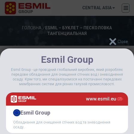
CENTRAL ASIA
ГОЛОВНА
/
ESMIL – БУКЛЕТ – ПЕСКОЛОВКА
ТАНГЕНЦИАЛЬНАЯ
Esmil Group
18 Вересня, 2023
ESMIL – БУКЛЕТ – ПЕСКОЛОВКА
Esmil Group - це провідний глобальний виробник, який розробляє
ТАНГЕНЦИАЛЬНАЯ
передове обладнання для очищення стічних вод і зневоднення
осаду. Крім того, ми спеціалізуємося на постачанні передових
мембранних систем для різних галузей промисловості.
Завантажити
www.esmil.eu
Завантажити
13
Esmil Group
Розмір файлу
736.47 KB
Обладнання для очищення стічних вод та зневоднення
осаду.
Кількість файлів
1