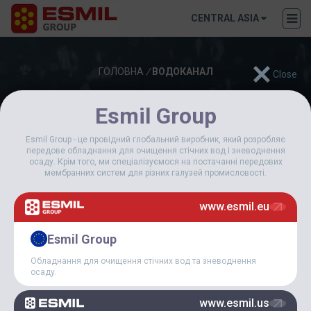
CENTRAL ASIA
ГОЛОВНА
/
ВОДОКАНАЛ
Esmil Group
17 Листопада, 2025
Esmil Group - це провідний глобальний виробник, який розробляє
передове обладнання для очищення стічних вод і зневоднення
НОВЕ ВИМІРЮВАННЯ
осаду. Крім того, ми спеціалізуємося на постачанні передових
БІОЛОГІЧНОГО
мембранних систем для різних галузей промисловості.
ОЧИЩЕННЯ: ESMIL
GROUP ПОСТАЧАЄ 54-
МЕТРОВІ РАДІАЛЬНІ
www.esmil.eu
СКРЕБКИ ДЛЯ ОЧИСНИХ
СПОРУД СТІЧНИХ ВОД У
Esmil Group
ВІЛЬНЮСІ
Обладнання для очищення стічних вод та зневоднення
осаду.
www.esmil.us