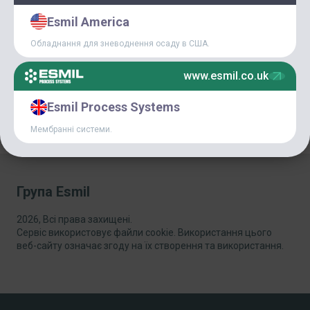
КАТЕГОРІЇ
Esmil America
СТАТТІ
Обладнання для зневоднення осаду в США.
НОВИНИ
www.esmil.co.uk
Esmil Process Systems
ГОЛОВНІ НОВИНИ
Мембранні системи.
Група Esmil
2026, Всі права захищені.
Сервіс використовує файли cookie. Використання цього
веб-сайту означає згоду на їх створення та використання.