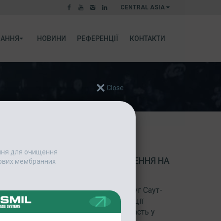
CENTRAL ASIA
АННЯ
НОВИНИ
РЕФЕРЕНЦІЇ
КОНТАКТИ
ання для очищення
ИВНІСТЬ ТЕХНОЛОГІЇ ЗНЕВОДНЕННЯ НА
едових мембранних
І
це: Регіональний каналізаційний округ Саут-
Подія: Конференція Південної Асоціації
резня компанія ESMIL Corp. взяла участь у