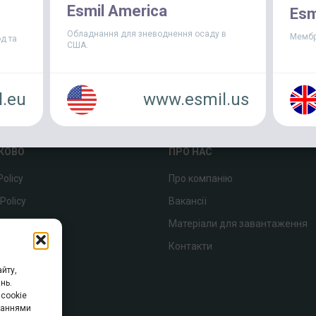
щорічній конференції SIOA, яка в
Esmil America
Esm
Обладнання для зневоднення осаду в
Мембр
д та
США.
.eu
www.esmil.us
КОВО
ПРО НАС
Policy
Про компанію
Policy
Вакансії
p
Матеріали для завантаження
Контакти
йту,
нь.
cookie
уваннями