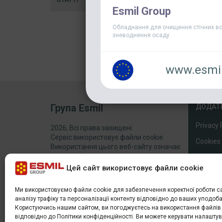
Esmil Group
Обладнання для очищення стічних во
зневоднення осаду.
www.esmil
Група Esmil
ДОДАТ
Privacy 
2026, Всі права захищені.
Сервіс використовує файли cookie.
Cookies 
Використання цього веб-сайту означає
згоду на їх створення та використання.
Sitema
Цей сайт використовує файли cookie
Ми використовуємо файли cookie для забезпечення коректної роботи са
аналізу трафіку та персоналізації контенту відповідно до ваших уподоба
Користуючись нашим сайтом, ви погоджуєтесь на використання файлів 
відповідно до Політики конфіденційності. Ви можете керувати налашт