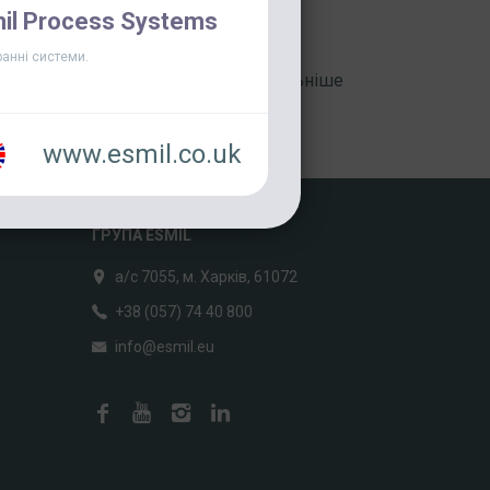
ідбулась[...]
il Process Systems
анні системи.
Детальніше
www.esmil.co.uk
ГРУПА ESMIL
а/с 7055, м. Харків, 61072
+38 (057) 74 40 800
info@esmil.eu