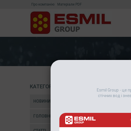
Про компанію
Матеріали PDF
КАТЕГОРІЇ
Esmil Group - це
стічних вод і зн
НОВИНИ
ГОЛОВНІ НОВИНИ
СТАТТІ