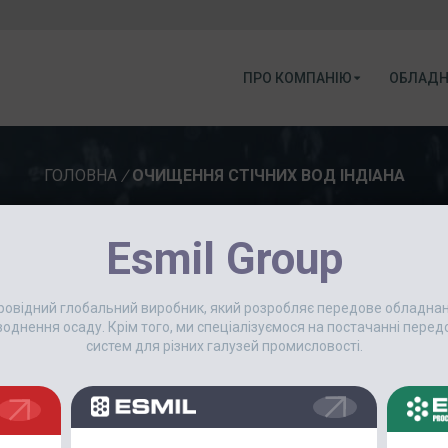
ПРО КОМПАНІЮ
ОБЛАДН
ГОЛОВНА
/
ОЧИЩЕННЯ СТІЧНИХ ВОД ІНДІАНА
Esmil Group
4 Квітня, 2025
 провідний глобальний виробник, який розробляє передове обладн
ESMIL ДЕМОНСТРУЄ ЕФЕКТ
еводнення осаду. Крім того, ми спеціалізуємося на постачанні пер
КОНФЕРЕНЦІЇ SIOA В ІНДІАН
систем для різних галузей промисловості.
Дата: 26 березня 2025 року Міс
Дірборн, Лоуренсбург, Індіана 
Операторів Індіани (SIOA) 26 бе