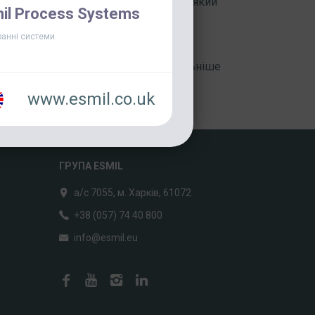
 було провести комплексний ремонт, який
il Process Systems
я обладнання.[...]
анні системи.
Детальніше
www.esmil.co.uk
ГРУПА ESMIL
а/с 7055, м. Харків, 61072
+38 (057) 74 40 800
info@esmil.eu