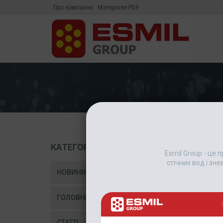
Про компанію
Матеріали PDF
КАТЕГОРІЇ
Esmil Group - це
стічних вод і зн
НОВИНИ
ГОЛОВНІ НОВИНИ
СТАТТІ