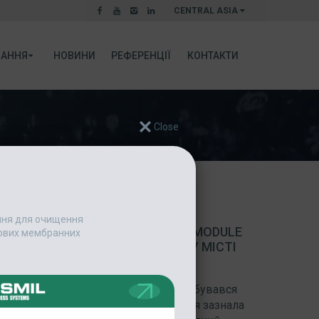
CENTRAL ASIA
АННЯ
НОВИНИ
РЕФЕРЕНЦІЇ
КОНТАКТИ
ання для очищення
ІЯ ЗНЕВОДНЕННЯ ОСАДУ ESMIL MODULE
едових мембранних
НУ РОБОТУ ОЧИСНИХ СПОРУД У МІСТІ
оруд у місті Барбертон (США), де відбувався
икла серйозна проблема: конструкція зазнала