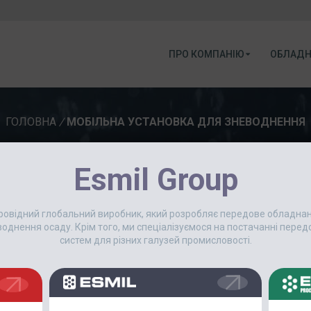
ПРО КОМПАНІЮ
ОБЛАДН
ГОЛОВНА
/
МОБІЛЬНА УСТАНОВКА ДЛЯ ЗНЕВОДНЕННЯ
Esmil Group
2 Червня, 2025
 провідний глобальний виробник, який розробляє передове обладн
КЕЙС: ЯК МОБІЛЬНА СТАНЦ
еводнення осаду. Крім того, ми спеціалізуємося на постачанні пер
D ЗАБЕЗПЕЧИЛА БЕЗПЕРЕРВ
систем для різних галузей промисловості.
БАРБЕРТОН?
В одному з будинків очисних сп
процес зневоднення осаду, вин