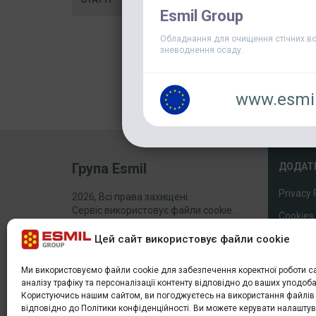
Esmil Group
Обладнання для очищення стічних во
зневоднення осаду.
www.esmil
Група Esmil
ДОДАТ
Privacy 
2026, Всі права захищені.
Сервіс використовує файли cookie.
Cookies 
Використання цього веб-сайту означає
згоду на їх створення та використання.
Sitema
Цей сайт використовує файли cookie
Ми використовуємо файли cookie для забезпечення коректної роботи са
аналізу трафіку та персоналізації контенту відповідно до ваших уподоба
Користуючись нашим сайтом, ви погоджуєтесь на використання файлів 
відповідно до Політики конфіденційності. Ви можете керувати налашт