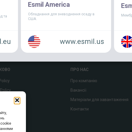
суттєвої деградації. Необхідно
Esmil America
Esm
вимагав тимчасового відключенн
Обладнання для зневоднення осаду в
Мембр
д та
США.
.eu
www.esmil.us
КОВО
ПРО НАС
Policy
Про компанію
Policy
Вакансії
p
Матеріали для завантаження
Контакти
йту,
нь.
cookie
уваннями