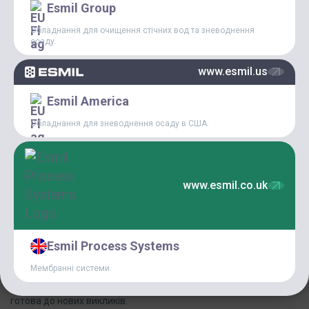
Esmil Group
Обладнання для очищення стічних вод та зневоднення
осаду.
www.esmil.us
Esmil America
Обладнання для зневоднення осаду в США.
Ми раді повідомити, що на початку серпня був відкритий
новий офіс групи ESMIL — провідного світового виробника
обладнання для очищення стічних вод та зневоднення осаду.
www.esmil.co.uk
Це ще один важливий крок у реалізації нашої стратегії
розвитку, що дозволяє бути ближче до вас, забезпечуючи ще
кращу якість контакту та обслуговування для наших клієнтів і
бізнес-партнерів.
Esmil Process Systems
Новий офіс групи ESMIL розташований у діловому серці
польської столиці — у Варшаві. Ви знайдете нас на третьому
Мембранні системи.
поверсі сучасного офісного комплексу за адресою: вул.
Доманієвська, 45. Наша варшавська команда вже на місці і
готова до нових викликів.