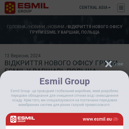
CENTRAL ASIA
ГОЛОВНА
/
НОВИНИ
/
НОВИНИ
/
ВІДКРИТТЯ НОВОГО ОФІСУ
ГРУПИ ESMIL У ВАРШАВІ, ПОЛЬЩА
13 Вересня, 2024
ВІДКРИТТЯ НОВОГО ОФІСУ ГРУПИ
ESMIL У ВАРШАВІ, ПОЛЬЩА
Esmil Group
Esmil Group - це провідний глобальний виробник, який розробляє
передове обладнання для очищення стічних вод і зневоднення
осаду. Крім того, ми спеціалізуємося на постачанні передових
мембранних систем для різних галузей промисловості.
www.esmil.eu