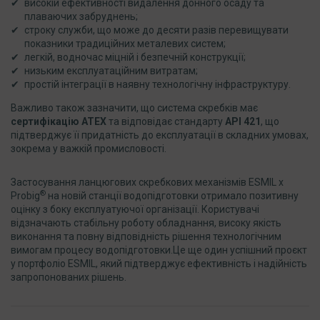
високій ефективності видалення донного осаду та
плаваючих забруднень;
строку служби, що може до десяти разів перевищувати
показники традиційних металевих систем;
легкій, водночас міцній і безпечній конструкції;
низьким експлуатаційним витратам;
простій інтеграції в наявну технологічну інфраструктуру.
Важливо також зазначити, що система скребків має
сертифікацію ATEX
та відповідає стандарту
API 421
, що
підтверджує її придатність до експлуатації в складних умовах,
зокрема у важкій промисловості.
Застосування ланцюгових скребкових механізмів ESMIL x
®
Probig
на новій станції водопідготовки отримало позитивну
оцінку з боку експлуатуючої організації. Користувачі
відзначають стабільну роботу обладнання, високу якість
виконання та повну відповідність рішення технологічним
вимогам процесу водопідготовки.Це ще один успішний проєкт
у портфоліо ESMIL, який підтверджує ефективність і надійність
запропонованих рішень.