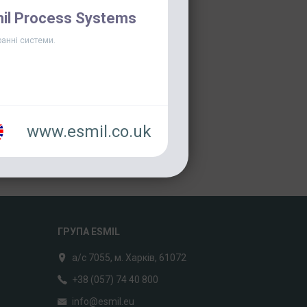
s
il Process Systems
анні системи.
www.esmil.co.uk
ГРУПА ESMIL
а/с 7055, м. Харків, 61072
+38 (057) 74 40 800
info@esmil.eu