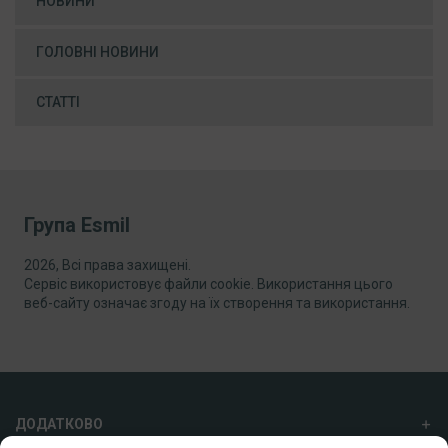
НОВИНИ
ГОЛОВНІ НОВИНИ
СТАТТІ
Група Esmil
2026, Всі права захищені.
Сервіс використовує файли cookie. Використання цього
веб-сайту означає згоду на їх створення та використання.
ДОДАТКОВО