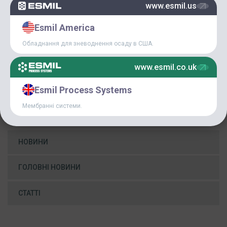
www.esmil.us
Esmil America
Обладнання для зневоднення осаду в США.
Start of the Strategy of the Company’s entrance to World
market of wastewater treatment equipment.
www.esmil.co.uk
International Sales-office was opened in Vilnius, Lithuania.
Esmil Process Systems
Мембранні системи.
КАТЕГОРІЇ
НОВИНИ
ГОЛОВНІ НОВИНИ
СТАТТІ