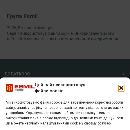
Група Esmil
2026, Всі права захищені.
Сервіс використовує файли cookie. Використання цього
веб-сайту означає згоду на їх створення та використання.
ДОДАТКОВО
Цей сайт використовує
ПРО НАС
файли cookie
Ми використовуємо файли cookie для забезпечення коректної роботи
ГРУПА ESMIL
сайту, аналізу трафіку та персоналізації контенту відповідно до ваших
уподобань. Користуючись нашим сайтом, ви погоджуєтесь на
а/с 7055, м. Харків, 61072
використання файлів cookie відповідно до Політики конфіденційності.
+38 (057) 74 40 800
Ви можете керувати налаштуваннями cookie у своєму браузері.